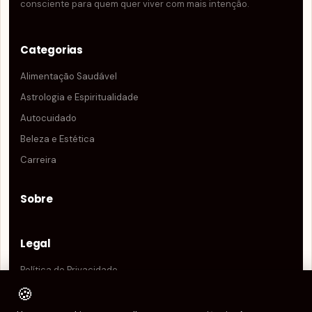
consciente para quem quer viver com mais intenção.
Categorias
Alimentação Saudável
Astrologia e Espiritualidade
Autocuidado
Beleza e Estética
Carreira
Sobre
Legal
Política de Privacidade
🍪
Termos de Uso
Política de Cookies