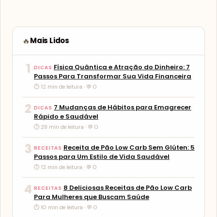
Mais Lidos
🔥
1
Física Quântica e Atração do Dinheiro: 7
DICAS
Passos Para Transformar Sua Vida Financeira
⏱ 12 min de leitura · 💬 0
2
7 Mudanças de Hábitos para Emagrecer
DICAS
Rápido e Saudável
⏱ 28 min de leitura · 💬 0
3
Receita de Pão Low Carb Sem Glúten: 5
RECEITAS
Passos para Um Estilo de Vida Saudável
⏱ 12 min de leitura · 💬 0
4
8 Deliciosas Receitas de Pão Low Carb
RECEITAS
Para Mulheres que Buscam Saúde
⏱ 10 min de leitura · 💬 0