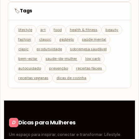
Tags
🏷️
lifestyle
art
food
health & fitness
beauty
fashion
classic
gadgets
saúde mental
clasic
produtividade
sobremesa saudável
bem-estar
saude-da-mulher
low carb
autocuidado
prevenção
receitas fáceis
receitas veganas
dicas de cozinha
Dicas para Mulheres
D
Um espaço para inspirar, conectar e transformar. Lifestyle