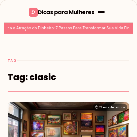
Dicas para Mulheres
D
ântica e Atração do Dinheiro: 7 Passos Para Transformar Sua Vida Financ
TAG
Tag:
clasic
⏱ 12 min de leitura