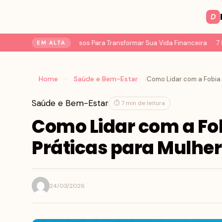
D
ação do Dinheiro: 7 Passos Para Transformar Sua Vida Financeira
7 Mu
EM ALTA
Home
Saúde e Bem-Estar
›
›
Saúde e Bem-Estar
⏱ 7 min de leitura
Como Lidar com a Fob
Práticas para Mulhe
24/03/2026