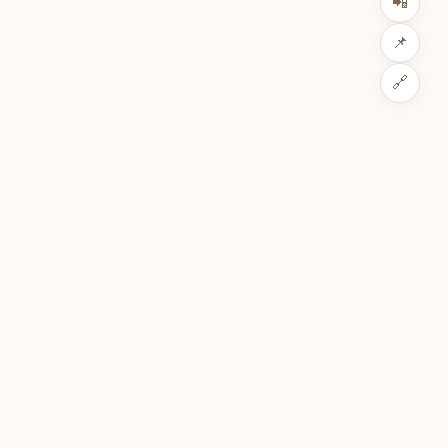
📲
📌
🔗