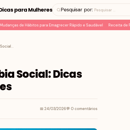
Dicas para Mulheres
Pesquisar por:
danças de Hábitos para Emagrecer Rápido e Saudável
Receita de Pão
Como Lidar com a Fobia Social: Dicas Práticas para Mulheres
ia Social: Dicas
res
📅 24/03/2026
💬 0 comentários