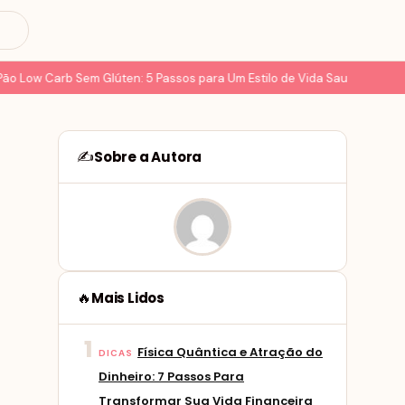
 Low Carb Sem Glúten: 5 Passos para Um Estilo de Vida Saudável
8 De
Sobre a Autora
✍️
Mais Lidos
🔥
1
Física Quântica e Atração do
DICAS
Dinheiro: 7 Passos Para
Transformar Sua Vida Financeira