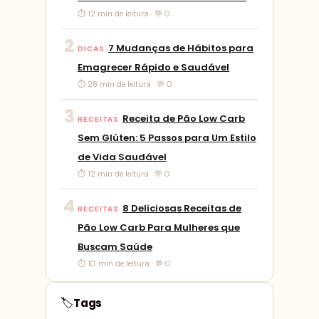
⏱ 12 min de leitura · 💬 0
2
7 Mudanças de Hábitos para
DICAS
Emagrecer Rápido e Saudável
⏱ 28 min de leitura · 💬 0
3
Receita de Pão Low Carb
RECEITAS
Sem Glúten: 5 Passos para Um Estilo
de Vida Saudável
⏱ 12 min de leitura · 💬 0
4
8 Deliciosas Receitas de
RECEITAS
Pão Low Carb Para Mulheres que
Buscam Saúde
⏱ 10 min de leitura · 💬 0
Tags
🏷️