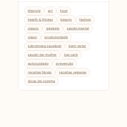
lifestyle
art
food
health & fitness
beauty
fashion
classic
gadgets
saúde mental
clasic
produtividade
sobremesa saudável
bem-estar
saude-da-mulher
low carb
autocuidado
prevenção
receitas fáceis
receitas veganas
dicas de cozinha