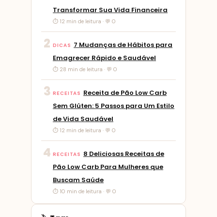
Transformar Sua Vida Financeira
⏱ 12 min de leitura · 💬 0
2
7 Mudanças de Hábitos para
DICAS
Emagrecer Rápido e Saudável
⏱ 28 min de leitura · 💬 0
3
Receita de Pão Low Carb
RECEITAS
Sem Glúten: 5 Passos para Um Estilo
de Vida Saudável
⏱ 12 min de leitura · 💬 0
4
8 Deliciosas Receitas de
RECEITAS
Pão Low Carb Para Mulheres que
Buscam Saúde
⏱ 10 min de leitura · 💬 0