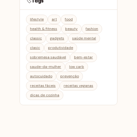
Tags
🏷️
lifestyle
art
food
health & fitness
beauty
fashion
classic
gadgets
saúde mental
clasic
produtividade
sobremesa saudável
bem-estar
saude-da-mulher
low carb
autocuidado
prevenção
receitas fáceis
receitas veganas
dicas de cozinha