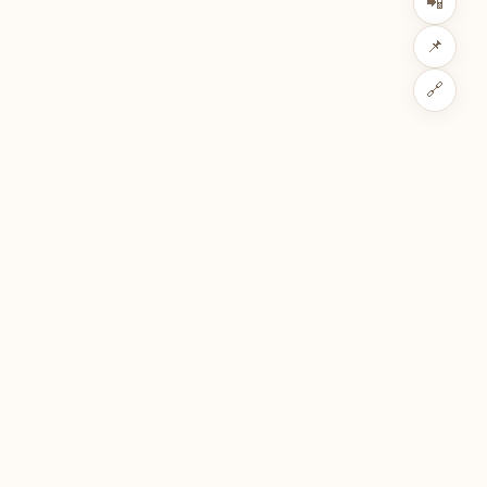
📲
📌
🔗