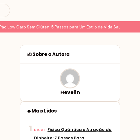
Low Carb Sem Glúten: 5 Passos para Um Estilo de Vida Saudável
8 Del
Sobre a Autora
✍️
Hevelin
Mais Lidos
🔥
1
Física Quântica e Atração do
DICAS
Dinheiro: 7 Passos Para