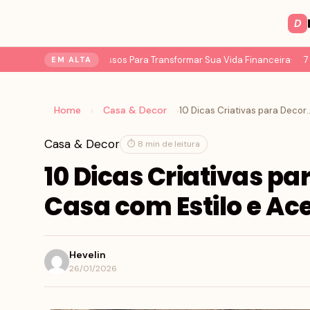
D
ção do Dinheiro: 7 Passos Para Transformar Sua Vida Financeira
7 Mud
EM ALTA
Home
Casa & Decor
›
›
10 Dicas Criativas para Decorar sua C
Casa & Decor
⏱ 8 min de leitura
10 Dicas Criativas pa
Casa com Estilo e Ac
Hevelin
26/01/2026