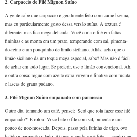
2. Carpaccio de Filé Mignon Suíno
A gente sabe que carpaccio é geralmente feito com carne bovina,
mas eu particularmente gosto dessa versão suína. A textura é
diferente, mas fica mega delicada. Você corta o filé em fatias
fininhas e as monta em um prato, temperando com sal, pimenta-
do-reino e um pouquinho de limão siciliano. Aliás, acho que o
limão siciliano dá um toque mega especial, sabe? Mas não é fácil
de achar em todo lugar. Se preferir, use o limão convencional. Ah,
e outra coisa: regue com azeite extra virgem e finalize com rúcula
e lascas de grana padano.
3. Filé Mignon Suíno empanado com parmesão
Outro dia, tomando um café, pensei: ‘Será que rola fazer esse filé
empanado?’ E rolou! Você bate o filé com sal, pimenta e um
pouco de noz-moscada. Depois, passa pela farinha de trigo, ovo
batido e parmesão ralado. Aí que, quando você frita — sendo que