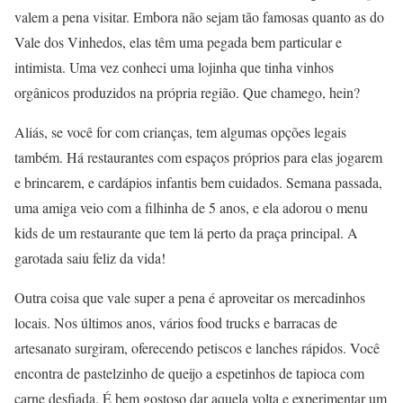
valem a pena visitar. Embora não sejam tão famosas quanto as do
Vale dos Vinhedos, elas têm uma pegada bem particular e
intimista. Uma vez conheci uma lojinha que tinha vinhos
orgânicos produzidos na própria região. Que chamego, hein?
Aliás, se você for com crianças, tem algumas opções legais
também. Há restaurantes com espaços próprios para elas jogarem
e brincarem, e cardápios infantis bem cuidados. Semana passada,
uma amiga veio com a filhinha de 5 anos, e ela adorou o menu
kids de um restaurante que tem lá perto da praça principal. A
garotada saiu feliz da vida!
Outra coisa que vale super a pena é aproveitar os mercadinhos
locais. Nos últimos anos, vários food trucks e barracas de
artesanato surgiram, oferecendo petiscos e lanches rápidos. Você
encontra de pastelzinho de queijo a espetinhos de tapioca com
carne desfiada. É bem gostoso dar aquela volta e experimentar um