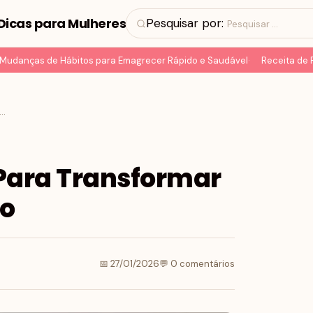
Dicas para Mulheres
Pesquisar por:
anças de Hábitos para Emagrecer Rápido e Saudável
Receita de Pão 
dros Incríveis Para Transformar Sua Decoração e Estilo
 Para Transformar
lo
📅 27/01/2026
💬 0 comentários