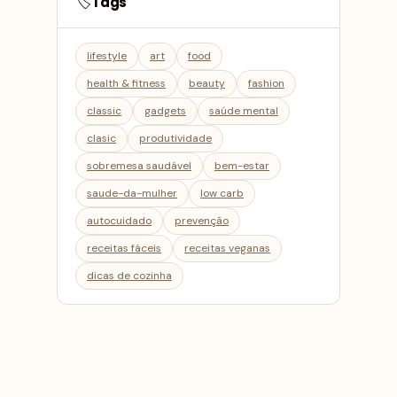
Tags
🏷️
lifestyle
art
food
health & fitness
beauty
fashion
classic
gadgets
saúde mental
clasic
produtividade
sobremesa saudável
bem-estar
saude-da-mulher
low carb
autocuidado
prevenção
receitas fáceis
receitas veganas
dicas de cozinha