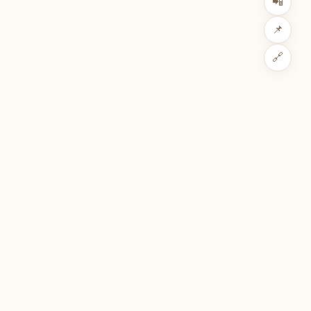
📲
📌
🔗