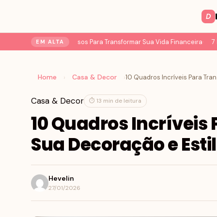
D
ção do Dinheiro: 7 Passos Para Transformar Sua Vida Financeira
7 Mud
EM ALTA
Home
Casa & Decor
›
›
10 Qua
Casa & Decor
⏱ 13 min de leitura
10 Quadros Incríveis
Sua Decoração e Esti
Hevelin
27/01/2026