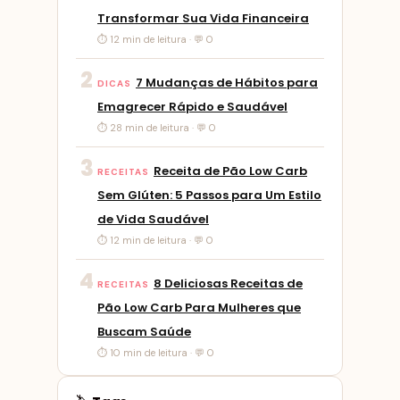
Transformar Sua Vida Financeira
⏱ 12 min de leitura · 💬 0
2
7 Mudanças de Hábitos para
DICAS
Emagrecer Rápido e Saudável
⏱ 28 min de leitura · 💬 0
3
Receita de Pão Low Carb
RECEITAS
Sem Glúten: 5 Passos para Um Estilo
de Vida Saudável
⏱ 12 min de leitura · 💬 0
4
8 Deliciosas Receitas de
RECEITAS
Pão Low Carb Para Mulheres que
Buscam Saúde
⏱ 10 min de leitura · 💬 0