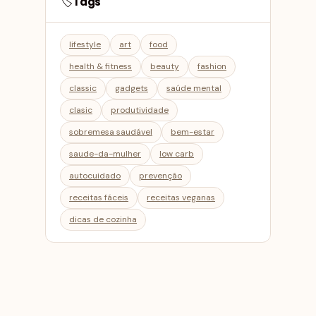
Tags
🏷️
lifestyle
art
food
health & fitness
beauty
fashion
classic
gadgets
saúde mental
clasic
produtividade
sobremesa saudável
bem-estar
saude-da-mulher
low carb
autocuidado
prevenção
receitas fáceis
receitas veganas
dicas de cozinha