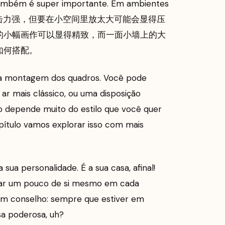
 também é super importante. Em ambientes
 ser mais冲击力强，但要在小空间里放太大可能会显得压
的小幅画作可以显得精致，而一面小墙上的大
如何搭配。
 na montagem dos quadros. Você pode
ar mais clássico, ou uma disposição
o depende muito do estilo que você quer
apítulo vamos explorar isso com mais
sua personalidade. É a sua casa, afinal!
car um pouco de si mesmo em cada
i um conselho: sempre que estiver em
isa poderosa, uh?