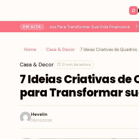
D
ação do Dinheiro: 7 Passos Para Transformar Sua Vida Financeira
7 Mud
EM ALTA
Home
Casa & Decor
›
›
7 Ideias Criativas de Q
Casa & Decor
⏱ 12 min de leitura
7 Ideias Criativas de
para Transformar s
Hevelin
29/01/2026