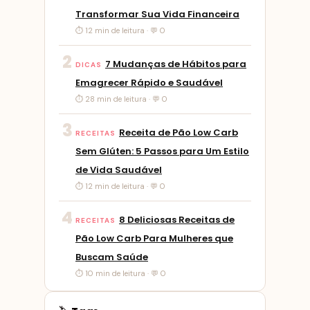
Transformar Sua Vida Financeira
⏱ 12 min de leitura · 💬 0
2
7 Mudanças de Hábitos para
DICAS
Emagrecer Rápido e Saudável
⏱ 28 min de leitura · 💬 0
3
Receita de Pão Low Carb
RECEITAS
Sem Glúten: 5 Passos para Um Estilo
de Vida Saudável
⏱ 12 min de leitura · 💬 0
4
8 Deliciosas Receitas de
RECEITAS
Pão Low Carb Para Mulheres que
Buscam Saúde
⏱ 10 min de leitura · 💬 0