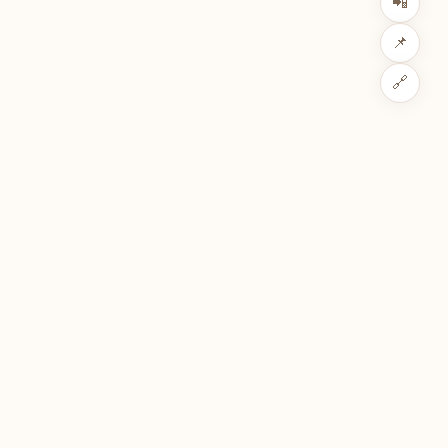
📲
📌
🔗