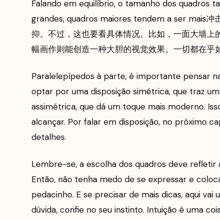
Falando em equilíbrio, o tamanho dos quadros
grandes, quadros maiores tendem a
抑。不过，这也要看具体情况。比如，一面大墙上
幅画作则能创造一种大胆的视觉效果。一切都在乎
Paralelepípedos à parte, é importante pensar
optar por uma disposição simétrica, que traz um 
assimétrica, que dá um toque mais moderno. Iss
alcançar. Por falar em disposição, no próximo c
detalhes.
Lembre-se, a escolha dos quadros deve refletir a 
Então, não tenha medo de se expressar e colo
pedacinho. E se precisar de mais dicas, aqui va
dúvida, confie no seu instinto. Intuição é uma co