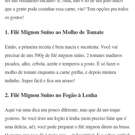
ser um verdadeiro encanto! E, olha, não é só de um jeito único
que a gente pode cozinhar essa carne, viu? Tem opções pra todos
os gostos!
1. Filé Mignon Suíno ao Molho de Tomate
Então, a primeira receita é bem macia e suculenta. Você vai
precisar de uns 500g de filé mignon suíno, 2 tomates maduros
picados, alho, cebola, azeite e temperos a gosto. É só fazer o
molho de tomate enquanto a carne grelha, e depois mistura
tudinho. Super fácil e fica um arraso!
2. Filé Mignon Suíno no Fogão à Lenha
Aqui vai uma dica um pouco diferente, mas que dá um toque
gostoso. Se você tiver um fogão à lenha (nem preciso falar que é
uma delícia, né), você pode preparar o filé mignon direto na brasa.
O aroma que isso dá é meio que… indescritível. E o sabor, então?