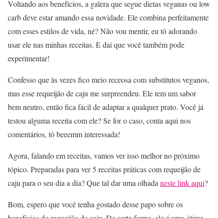
Voltando aos benefícios, a galera que segue dietas veganas ou low
carb deve estar amando essa novidade. Ele combina perfeitamente
com esses estilos de vida, né? Não vou mentir, eu tô adorando
usar ele nas minhas receitas. E daí que você também pode
experimentar!
Confesso que às vezes fico meio receosa com substitutos veganos,
mas esse requeijão de caju me surpreendeu. Ele tem um sabor
bem neutro, então fica fácil de adaptar a qualquer prato. Você já
testou alguma receita com ele? Se for o caso, conta aqui nos
comentários, tô beeemm interessada!
Agora, falando em receitas, vamos ver isso melhor no próximo
tópico. Preparadas para ver 5 receitas práticas com requeijão de
caju para o seu dia a dia? Que tal dar uma olhada
neste link aqui
?
Bom, espero que você tenha gostado desse papo sobre os
benefícios do requeijão de caju. De certa forma, ele é uma ótima