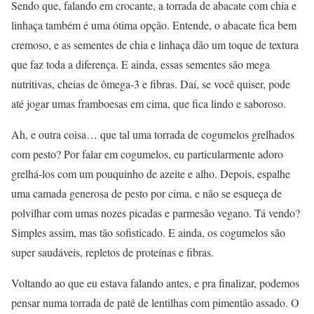
Sendo que, falando em crocante, a torrada de abacate com chia e
linhaça também é uma ótima opção. Entende, o abacate fica bem
cremoso, e as sementes de chia e linhaça dão um toque de textura
que faz toda a diferença. E ainda, essas sementes são mega
nutritivas, cheias de ômega-3 e fibras. Daí, se você quiser, pode
até jogar umas framboesas em cima, que fica lindo e saboroso.
Ah, e outra coisa… que tal uma torrada de cogumelos grelhados
com pesto? Por falar em cogumelos, eu particularmente adoro
grelhá-los com um pouquinho de azeite e alho. Depois, espalhe
uma camada generosa de pesto por cima, e não se esqueça de
polvilhar com umas nozes picadas e parmesão vegano. Tá vendo?
Simples assim, mas tão sofisticado. E ainda, os cogumelos são
super saudáveis, repletos de proteínas e fibras.
Voltando ao que eu estava falando antes, e pra finalizar, podemos
pensar numa torrada de patê de lentilhas com pimentão assado. O