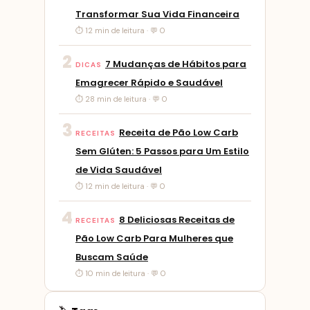
Transformar Sua Vida Financeira
⏱ 12 min de leitura · 💬 0
2
7 Mudanças de Hábitos para
DICAS
Emagrecer Rápido e Saudável
⏱ 28 min de leitura · 💬 0
3
Receita de Pão Low Carb
RECEITAS
Sem Glúten: 5 Passos para Um Estilo
de Vida Saudável
⏱ 12 min de leitura · 💬 0
4
8 Deliciosas Receitas de
RECEITAS
Pão Low Carb Para Mulheres que
Buscam Saúde
⏱ 10 min de leitura · 💬 0