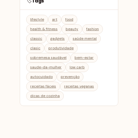
Tags
🏷️
lifestyle
art
food
health & fitness
beauty
fashion
classic
gadgets
saúde mental
clasic
produtividade
sobremesa saudável
bem-estar
saude-da-mulher
low carb
autocuidado
prevenção
receitas fáceis
receitas veganas
dicas de cozinha