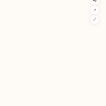
📲
📌
🔗