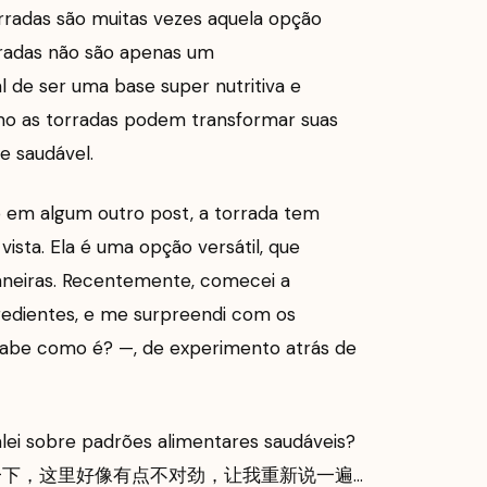
radas são muitas vezes aquela opção
rradas não são apenas um
 de ser uma base super nutritiva e
omo as torradas podem transformar suas
e saudável.
 em algum outro post, a torrada tem
ista. Ela é uma opção versátil, que
aneiras. Recentemente, comecei a
gredientes, e me surpreendi com os
 sabe como é? —, de experimento atrás de
falei sobre padrões alimentares saudáveis?
 sobre哇,等一下，这里好像有点不对劲，让我重新说一遍…