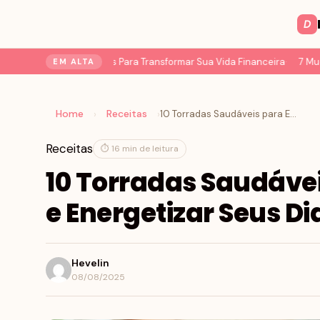
D
 do Dinheiro: 7 Passos Para Transformar Sua Vida Financeira
7 Mudanç
EM ALTA
Home
Receitas
›
›
10 Torradas Saudáveis para Emagrecer e Energetizar Seus Dias
Receitas
⏱ 16 min de leitura
10 Torradas Saudáve
e Energetizar Seus Di
Hevelin
08/08/2025