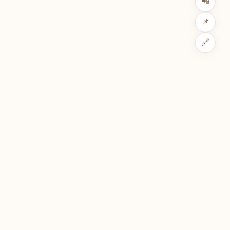
📲
📌
🔗