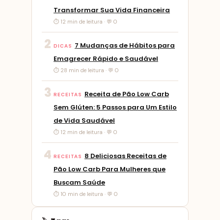
Transformar Sua Vida Financeira
⏱ 12 min de leitura · 💬 0
2
7 Mudanças de Hábitos para
DICAS
Emagrecer Rápido e Saudável
⏱ 28 min de leitura · 💬 0
3
Receita de Pão Low Carb
RECEITAS
Sem Glúten: 5 Passos para Um Estilo
de Vida Saudável
⏱ 12 min de leitura · 💬 0
4
8 Deliciosas Receitas de
RECEITAS
Pão Low Carb Para Mulheres que
Buscam Saúde
⏱ 10 min de leitura · 💬 0