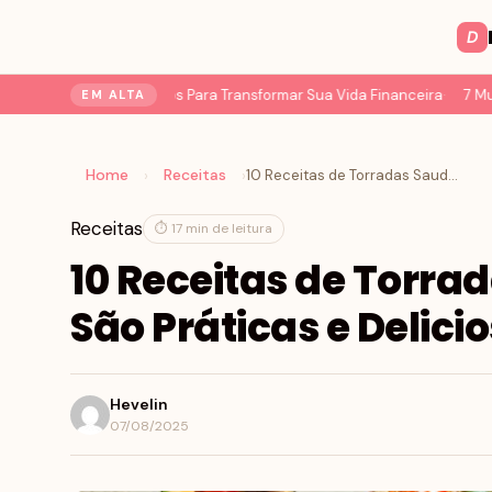
D
o do Dinheiro: 7 Passos Para Transformar Sua Vida Financeira
7 Mudan
EM ALTA
Home
Receitas
›
›
10 Receitas de Torradas Saudáveis que São Práticas e Deliciosas
Receitas
⏱ 17 min de leitura
10 Receitas de Torra
São Práticas e Delici
Hevelin
07/08/2025