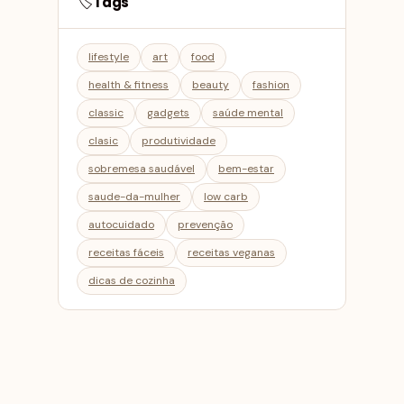
Tags
🏷️
lifestyle
art
food
health & fitness
beauty
fashion
classic
gadgets
saúde mental
clasic
produtividade
sobremesa saudável
bem-estar
saude-da-mulher
low carb
autocuidado
prevenção
receitas fáceis
receitas veganas
dicas de cozinha