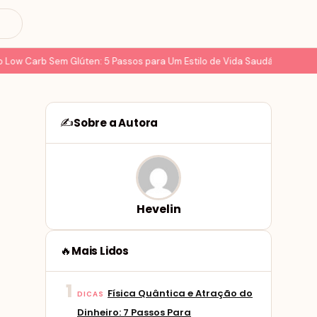
w Carb Sem Glúten: 5 Passos para Um Estilo de Vida Saudável
8 Delic
Sobre a Autora
✍️
Hevelin
Mais Lidos
🔥
1
Física Quântica e Atração do
DICAS
Dinheiro: 7 Passos Para